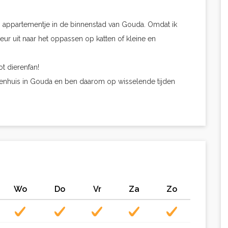
n appartementje in de binnenstad van Gouda. Omdat ik
eur uit naar het oppassen op katten of kleine en
t dierenfan!
kenhuis in Gouda en ben daarom op wisselende tijden
Wo
Do
Vr
Za
Zo