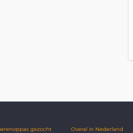
ierenoppas gezocht
Overal in Nederland