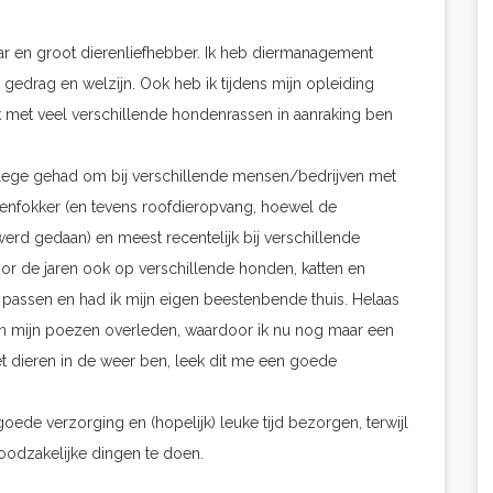
aar en groot dierenliefhebber. Ik heb diermanagement
gedrag en welzijn. Ook heb ik tijdens mijn opleiding
met veel verschillende hondenrassen in aanraking ben
ivilege gehad om bij verschillende mensen/bedrijven met
enfokker (en tevens roofdieropvang, hoewel de
erd gedaan) en meest recentelijk bij verschillende
oor de jaren ook op verschillende honden, katten en
passen en had ik mijn eigen beestenbende thuis. Helaas
van mijn poezen overleden, waardoor ik nu nog maar een
t dieren in de weer ben, leek dit me een goede
goede verzorging en (hopelijk) leuke tijd bezorgen, terwijl
 noodzakelijke dingen te doen.