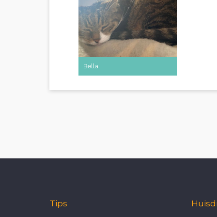
Bella
Tips
Huisd