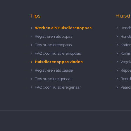
Tips
Huisd
Werken als Huisdierenoppas
Honde
Registreren als oppas
Honde
Tips huisdierenoppas
Katte
FAQ door huisdierenoppas
Konij
Huisdierenoppas vinden
Vogel
Registreren als baasje
Repti
Tips huisdiereigenaar
Boerd
FAQ door huisdiereigenaar
Paard