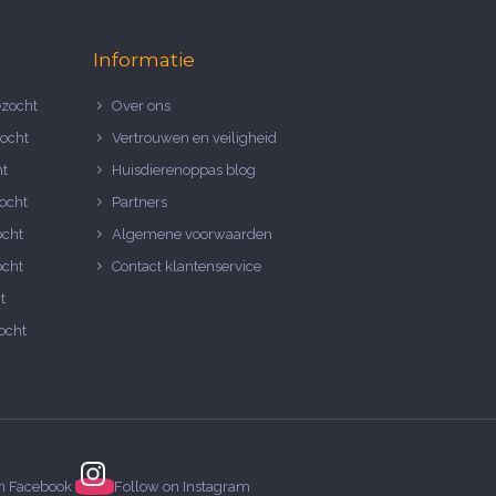
Informatie
zocht
Over ons
ocht
Vertrouwen en veiligheid
ht
Huisdierenoppas blog
ocht
Partners
ocht
Algemene voorwaarden
ocht
Contact klantenservice
t
ocht
on
Facebook
Follow on
Instagram