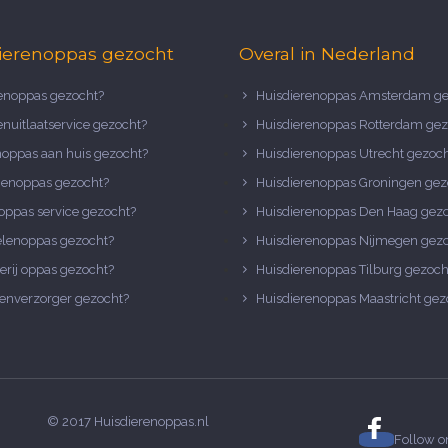
ierenoppas gezocht
Overal in Nederland
noppas gezocht?
Huisdierenoppas Amsterdam ge
nuitlaatservice gezocht?
Huisdierenoppas Rotterdam gez
noppas aan huis gezocht?
Huisdierenoppas Utrecht gezoc
nenoppas gezocht?
Huisdierenoppas Groningen gez
oppas service gezocht?
Huisdierenoppas Den Haag gez
elenoppas gezocht?
Huisdierenoppas Nijmegen gez
erij oppas gezocht?
Huisdierenoppas Tilburg gezoch
enverzorger gezocht?
Huisdierenoppas Maastricht gez
© 2017 Huisdierenoppas.nl
Follow 