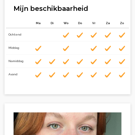
Mijn beschikbaarheid
Ma
Di
Wo
Do
Vr
Za
Zo
Ochtend
Middag
Namiddag
Avond