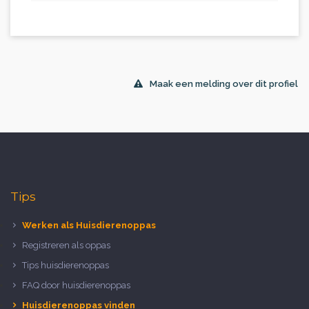
Maak een melding over dit profiel
Tips
Werken als Huisdierenoppas
Registreren als oppas
Tips huisdierenoppas
FAQ door huisdierenoppas
Huisdierenoppas vinden