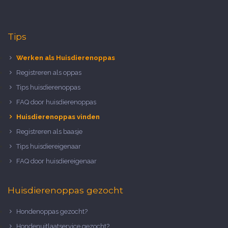
Tips
Werken als Huisdierenoppas
Registreren als oppas
Tips huisdierenoppas
FAQ door huisdierenoppas
Huisdierenoppas vinden
Registreren als baasje
Tips huisdiereigenaar
FAQ door huisdiereigenaar
Huisdierenoppas gezocht
Hondenoppas gezocht?
Hondenuitlaatservice gezocht?