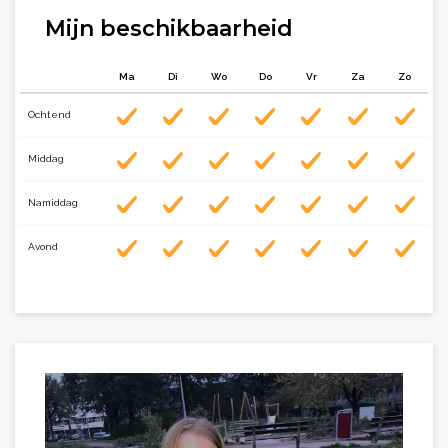
Mijn beschikbaarheid
Ma
Di
Wo
Do
Vr
Za
Zo
Ochtend
Middag
Namiddag
Avond