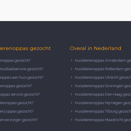
ierenoppas gezocht
Overal in Nederland
noppas gezocht?
Huisdierenoppas Amsterdam ge
nuitlaatservice gezocht?
Huisdierenoppas Rotterdam gez
noppas aan huis gezocht?
Huisdierenoppas Utrecht gezoc
nenoppas gezocht?
Huisdierenoppas Groningen gez
oppas service gezocht?
Huisdierenoppas Den Haag gez
elenoppas gezocht?
Huisdierenoppas Nijmegen gez
erij oppas gezocht?
Huisdierenoppas Tilburg gezoch
enverzorger gezocht?
Huisdierenoppas Maastricht gez