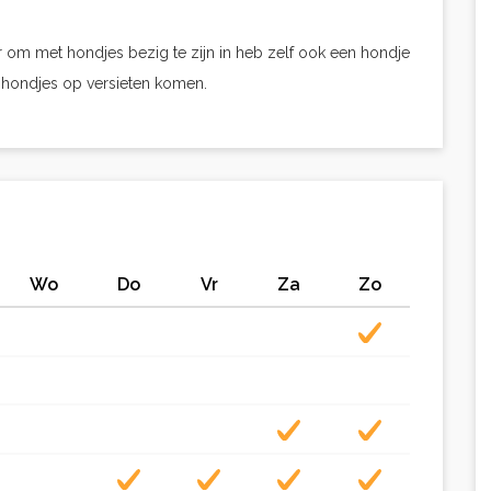
per om met hondjes bezig te zijn in heb zelf ook een hondje
e hondjes op versieten komen.
Wo
Do
Vr
Za
Zo