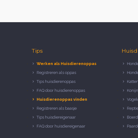
Tips
Huisd
Werken als Huisdierenoppas
Honde
Registreren als oppas
Honde
Tips huisdierenoppas
Katte
FAQ door huisdierenoppas
Konij
Huisdierenoppas vinden
Vogel
Registreren als baasje
Repti
Tips huisdiereigenaar
Boerd
FAQ door huisdiereigenaar
Paard