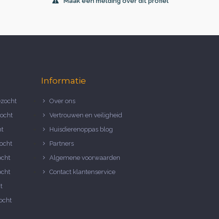
Maak een melding over dit profiel
Informatie
zocht
Over ons
ocht
Vertrouwen en veiligheid
ht
Huisdierenoppas blog
ocht
Partners
ocht
Algemene voorwaarden
ocht
Contact klantenservice
t
ocht