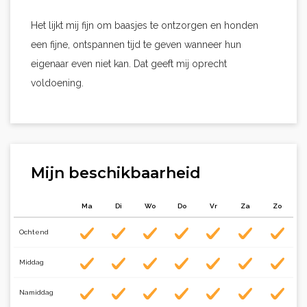
Het lijkt mij fijn om baasjes te ontzorgen en honden
een fijne, ontspannen tijd te geven wanneer hun
eigenaar even niet kan. Dat geeft mij oprecht
voldoening.
Mijn beschikbaarheid
Ma
Di
Wo
Do
Vr
Za
Zo
Ochtend
Middag
Namiddag