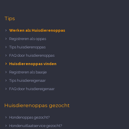
Tips
Werken als Huisdierenoppas
Registreren als oppas
Tips huisdierenoppas
FAQ door huisdierenoppas
Huisdierenoppas vinden
Registreren als baasje
Tips huisdiereigenaar
FAQ door huisdiereigenaar
Huisdierenoppas gezocht
Hondenoppas gezocht?
Hondenuitlaatservice gezocht?