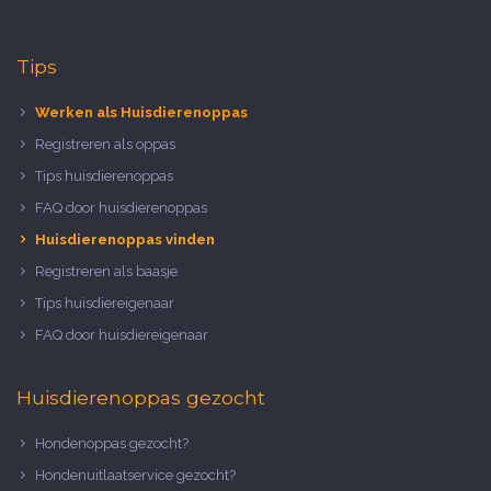
Tips
Werken als Huisdierenoppas
Registreren als oppas
Tips huisdierenoppas
FAQ door huisdierenoppas
Huisdierenoppas vinden
Registreren als baasje
Tips huisdiereigenaar
FAQ door huisdiereigenaar
Huisdierenoppas gezocht
Hondenoppas gezocht?
Hondenuitlaatservice gezocht?