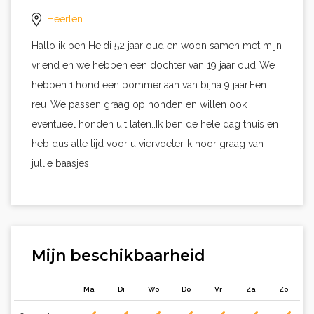
Heerlen
Hallo ik ben Heidi 52 jaar oud en woon samen met mijn
vriend en we hebben een dochter van 19 jaar oud..We
hebben 1.hond een pommeriaan van bijna 9 jaar.Een
reu .We passen graag op honden en willen ook
eventueel honden uit laten..Ik ben de hele dag thuis en
heb dus alle tijd voor u viervoeter.Ik hoor graag van
jullie baasjes.
Mijn beschikbaarheid
Ma
Di
Wo
Do
Vr
Za
Zo