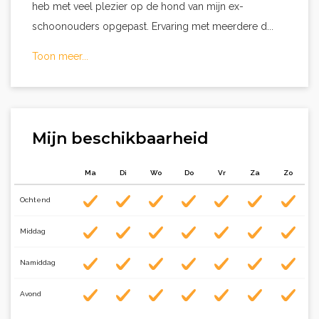
heb met veel plezier op de hond van mijn ex-
schoonouders opgepast. Ervaring met meerdere d...
Toon meer...
Mijn beschikbaarheid
Ma
Di
Wo
Do
Vr
Za
Zo
Ochtend
Middag
Namiddag
Avond