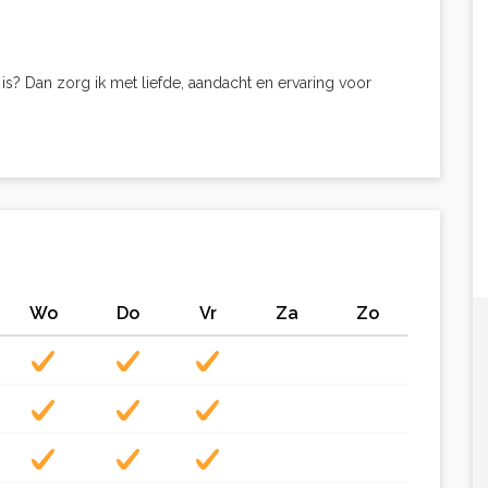
n is? Dan zorg ik met liefde, aandacht en ervaring voor
Wo
Do
Vr
Za
Zo