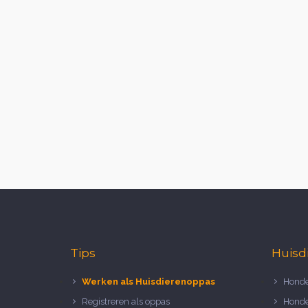
Tips
Huisd
Werken als Huisdierenoppas
Honde
Registreren als oppas
Honde