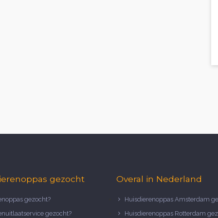
ierenoppas gezocht
Overal in Nederland
noppas gezocht?
Huisdierenoppas Amsterdam ge
nuitlaatservice gezocht?
Huisdierenoppas Rotterdam gez