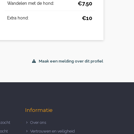
€7.50
Wandelen met de hond:
€10
Extra hond:
Maak een melding over dit profiel
Informatie
zocht
Over ons
ocht
Vertrouwen en veiligheid