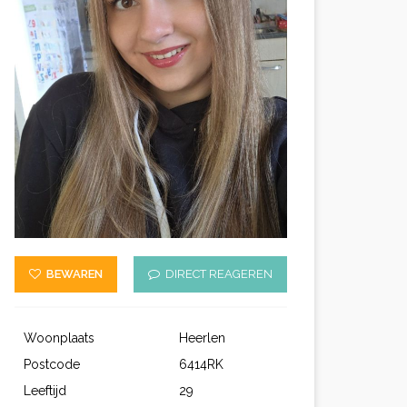
BEWAREN
DIRECT REAGEREN
Woonplaats
Heerlen
Postcode
6414RK
Leeftijd
29