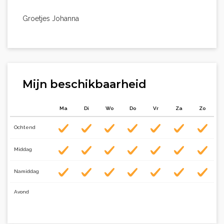
Groetjes Johanna
Mijn beschikbaarheid
Ma
Di
Wo
Do
Vr
Za
Zo
Ochtend
Middag
Namiddag
Avond