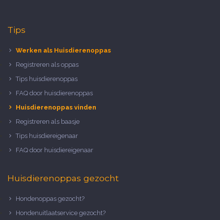
Tips
Werken als Huisdierenoppas
Registreren als oppas
Tips huisdierenoppas
FAQ door huisdierenoppas
Huisdierenoppas vinden
Registreren als baasje
Tips huisdiereigenaar
FAQ door huisdiereigenaar
Huisdierenoppas gezocht
Hondenoppas gezocht?
Hondenuitlaatservice gezocht?