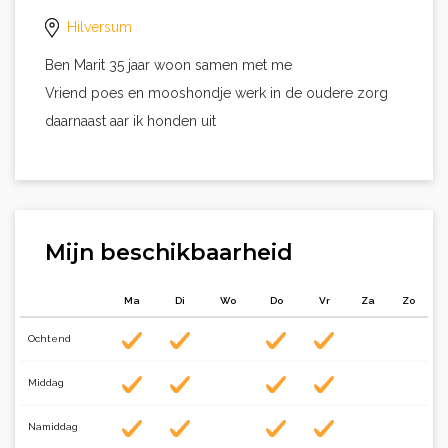
Hilversum
Ben Marit 35 jaar woon samen met me
Vriend poes en mooshondje werk in de oudere zorg
daarnaast aar ik honden uit
Mijn beschikbaarheid
Ma
Di
Wo
Do
Vr
Za
Zo
Ochtend
Middag
Namiddag