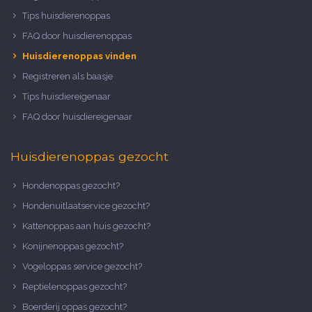
Tips huisdierenoppas
FAQ door huisdierenoppas
Huisdierenoppas vinden
Registreren als baasje
Tips huisdiereigenaar
FAQ door huisdiereigenaar
Huisdierenoppas gezocht
Hondenoppas gezocht?
Hondenuitlaatservice gezocht?
Kattenoppas aan huis gezocht?
Konijnenoppas gezocht?
Vogeloppas service gezocht?
Reptielenoppas gezocht?
Boerderij oppas gezocht?