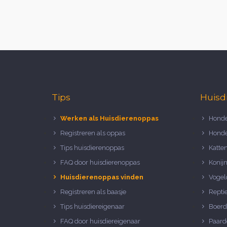
Tips
Huisd
Werken als Huisdierenoppas
Honde
Registreren als oppas
Honde
Tips huisdierenoppas
Katte
FAQ door huisdierenoppas
Konij
Huisdierenoppas vinden
Vogel
Registreren als baasje
Repti
Tips huisdiereigenaar
Boerd
FAQ door huisdiereigenaar
Paard