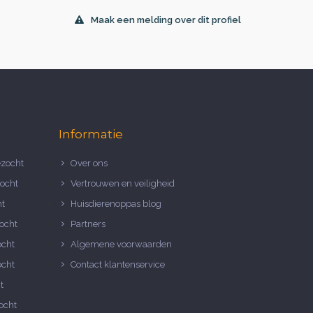
Maak een melding over dit profiel
Informatie
zocht
Over ons
ocht
Vertrouwen en veiligheid
ht
Huisdierenoppas blog
ocht
Partners
ocht
Algemene voorwaarden
ocht
Contact klantenservice
t
ocht