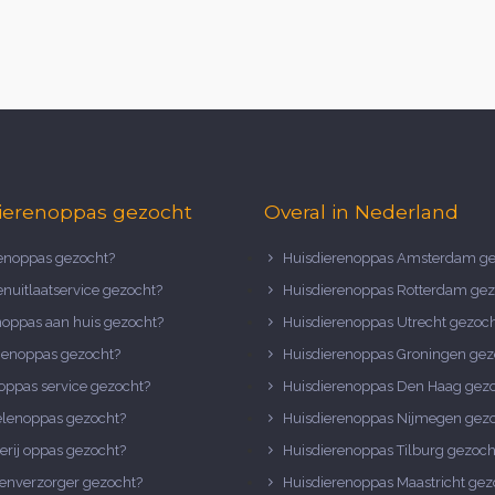
ierenoppas gezocht
Overal in Nederland
noppas gezocht?
Huisdierenoppas Amsterdam ge
nuitlaatservice gezocht?
Huisdierenoppas Rotterdam gez
noppas aan huis gezocht?
Huisdierenoppas Utrecht gezoc
nenoppas gezocht?
Huisdierenoppas Groningen gez
oppas service gezocht?
Huisdierenoppas Den Haag gez
elenoppas gezocht?
Huisdierenoppas Nijmegen gez
erij oppas gezocht?
Huisdierenoppas Tilburg gezoch
enverzorger gezocht?
Huisdierenoppas Maastricht gez