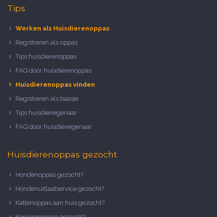
Tips
Werken als Huisdierenoppas
Registreren als oppas
Tips huisdierenoppas
FAQ door huisdierenoppas
Huisdierenoppas vinden
Registreren als baasje
Tips huisdiereigenaar
FAQ door huisdiereigenaar
Huisdierenoppas gezocht
Hondenoppas gezocht?
Hondenuitlaatservice gezocht?
Kattenoppas aan huis gezocht?
Konijnenoppas gezocht?