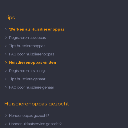
Tips
Werken als Huisdierenoppas
Registreren als oppas
Tips huisdierenoppas
FAQ door huisdierenoppas
Huisdierenoppas vinden
Registreren als baasje
Tips huisdiereigenaar
FAQ door huisdiereigenaar
Huisdierenoppas gezocht
Hondenoppas gezocht?
Hondenuitlaatservice gezocht?