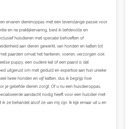
de en ervaren dierenoppas met een levenslange passie voor
tie en na praktijkervaring, bied ik liefdevolle en
inclusief huisdieren met speciale behoeften of
idenheid aan dieren gewerkt, van honden en katten tot
ng met paarden omvat het hanteren, voeren, verzorgen ook
else puppy, een oudere kat of een paard is dat
oed uitgerust om met geduld en expertise aan hun unieke
l twee honden en vijf katten, dus ik begrijp hoe
or je geliefde dieren zorgt. Of u nu een huisdieroppas,
ecialiseerde aandacht nodig heeft voor een huisdier met
ze behandel alsof ze van mij zijn. Ik kijk ernaar uit u en