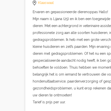
Klaaswaal
Ervaren en gepassioneerde dierenoppas Hallo!
Mijn naam is Lijana (25) en ik ben een toegewij
dieren. Met een achtergrond in veterinaire assisten
professionele zorg aan alle soorten huisdieren, 
gedragsproblemen. Ik heb met een grote versche
kleine huisdieren en zelfs paarden. Mijn ervari
dieren met gedragsproblemen. Of het nu een spe
gespecialiseerde aandacht nodig heeft, ik ben g
behoeften te voldoen. Thuis hebben we momentee
belangrijk het is om iemand te vertrouwen die vo
hondenuitlaatservice, paardenverzorging of gesp
gezondheidsproblemen, u kunt erop rekenen dat ik 
uw dieren te ontmoeten!
Tarief is prijs per uur.