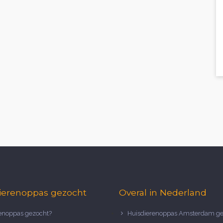
ierenoppas gezocht
Overal in Nederland
noppas gezocht?
Huisdierenoppas Amsterdam ge