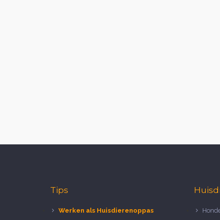
Tips
Huisd
Werken als Huisdierenoppas
Honde