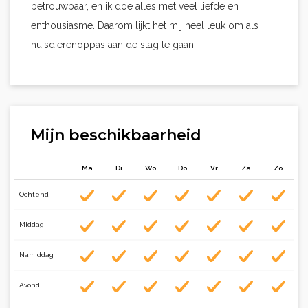
betrouwbaar, en ik doe alles met veel liefde en
enthousiasme. Daarom lijkt het mij heel leuk om als
huisdierenoppas aan de slag te gaan!
Mijn beschikbaarheid
Ma
Di
Wo
Do
Vr
Za
Zo
Ochtend
Middag
Namiddag
Avond