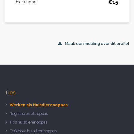
€
15
Extra hond:
Maak een melding over dit profiel
Tips
Werken als Huisdierenoppas
Registreren als oppas
Tips huisdierenoppas
FAQ door huisdierenoppas