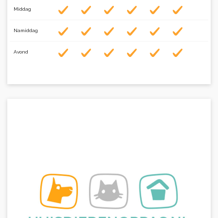
Middag
Namiddag
Avond