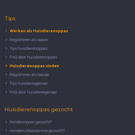
Tips
Werken als Huisdierenoppas
Registreren als oppas
Tips huisdierenoppas
FAQ door huisdierenoppas
Huisdierenoppas vinden
Registreren als baasje
Tips huisdiereigenaar
FAQ door huisdiereigenaar
Huisdierenoppas gezocht
Hondenoppas gezocht?
Hondenuitlaatservice gezocht?