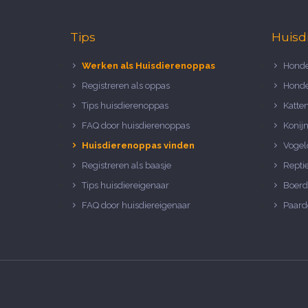
Tips
Huisd
Werken als Huisdierenoppas
Honde
Registreren als oppas
Honde
Tips huisdierenoppas
Katte
FAQ door huisdierenoppas
Konij
Huisdierenoppas vinden
Vogel
Registreren als baasje
Repti
Tips huisdiereigenaar
Boerd
FAQ door huisdiereigenaar
Paard