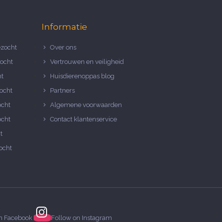
Informatie
zocht
Over ons
ocht
Vertrouwen en veiligheid
ht
Huisdierenoppas blog
ocht
Partners
ocht
Algemene voorwaarden
ocht
Contact klantenservice
t
ocht
on
Facebook
Follow on
Instagram