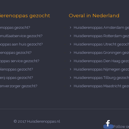
ierenoppas gezocht
Overal in Nederland
noppas gezocht?
Huisdierenoppas Amsterdam ge
nuitlaatservice gezocht?
Huisdierenoppas Rotterdam gez
noppas aan huis gezocht?
Huisdierenoppas Utrecht gezoc
nenoppas gezocht?
Huisdierenoppas Groningen gez
oppas service gezocht?
Huisdierenoppas Den Haag gez
elenoppas gezocht?
Huisdierenoppas Nijmegen gez
erij oppas gezocht?
Huisdierenoppas Tilburg gezoch
enverzorger gezocht?
Huisdierenoppas Maastricht gez
© 2017 Huisdierenoppas.nl
Follow 