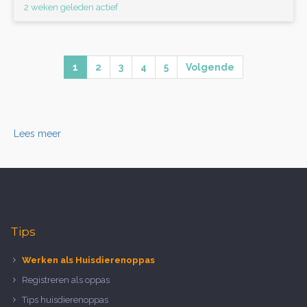
2 weken geleden actief
1
2
3
4
5
Volgende
Lees meer
Tips
Werken als Huisdierenoppas
Registreren als oppas
Tips huisdierenoppas