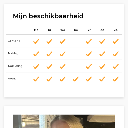
Mijn beschikbaarheid
Ma
Di
Wo
Do
Vr
Za
Zo
Ochtend
Middag
Namiddag
Avond