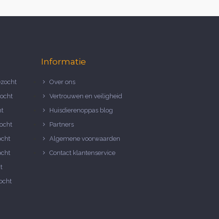
Informatie
zocht
Over ons
ocht
Vertrouwen en veiligheid
ht
Huisdierenoppas blog
ocht
Partners
ocht
Algemene voorwaarden
ocht
Contact klantenservice
t
ocht