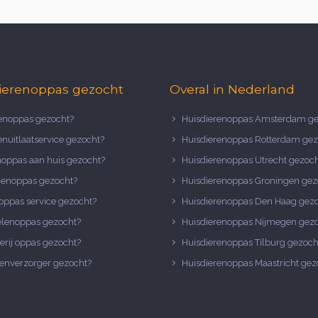
ierenoppas gezocht
Overal in Nederland
noppas gezocht?
Huisdierenoppas Amsterdam ge
nuitlaatservice gezocht?
Huisdierenoppas Rotterdam gez
noppas aan huis gezocht?
Huisdierenoppas Utrecht gezoc
nenoppas gezocht?
Huisdierenoppas Groningen gez
oppas service gezocht?
Huisdierenoppas Den Haag gez
elenoppas gezocht?
Huisdierenoppas Nijmegen gez
erij oppas gezocht?
Huisdierenoppas Tilburg gezoch
enverzorger gezocht?
Huisdierenoppas Maastricht gez