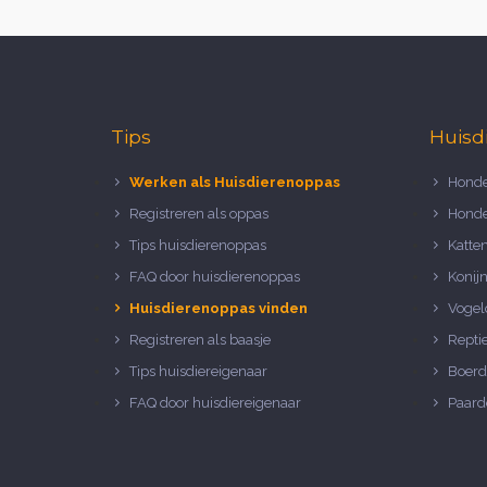
Tips
Huisd
Werken als Huisdierenoppas
Honde
Registreren als oppas
Honde
Tips huisdierenoppas
Katte
FAQ door huisdierenoppas
Konij
Huisdierenoppas vinden
Vogel
Registreren als baasje
Repti
Tips huisdiereigenaar
Boerd
FAQ door huisdiereigenaar
Paard