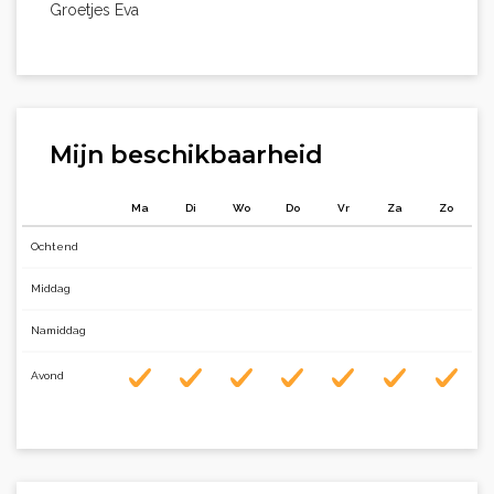
Groetjes Eva
Mijn beschikbaarheid
Ma
Di
Wo
Do
Vr
Za
Zo
Ochtend
Middag
Namiddag
Avond