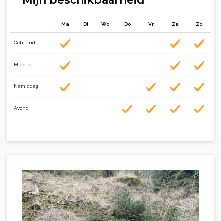
Mijn beschikbaarheid
Ma
Di
Wo
Do
Vr
Za
Zo
Ochtend
Middag
Namiddag
Avond