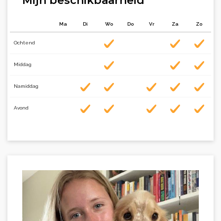
Mijn beschikbaarheid
Ma
Di
Wo
Do
Vr
Za
Zo
Ochtend
Middag
Namiddag
Avond