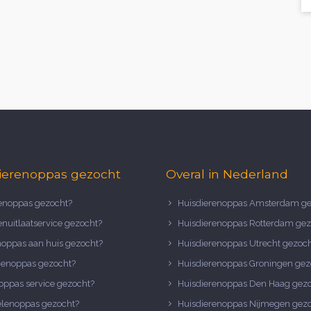
ierenoppas gezocht
Overal in Nederland
noppas gezocht?
Huisdierenoppas Amsterdam ge
nuitlaatservice gezocht?
Huisdierenoppas Rotterdam gez
noppas aan huis gezocht?
Huisdierenoppas Utrecht gezoc
nenoppas gezocht?
Huisdierenoppas Groningen gez
oppas service gezocht?
Huisdierenoppas Den Haag gez
elenoppas gezocht?
Huisdierenoppas Nijmegen gez