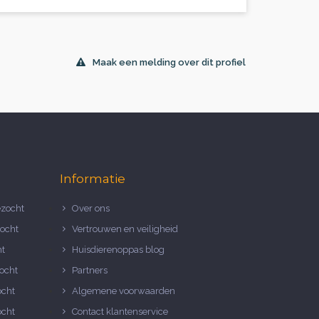
Maak een melding over dit profiel
Informatie
zocht
Over ons
ocht
Vertrouwen en veiligheid
ht
Huisdierenoppas blog
ocht
Partners
ocht
Algemene voorwaarden
ocht
Contact klantenservice