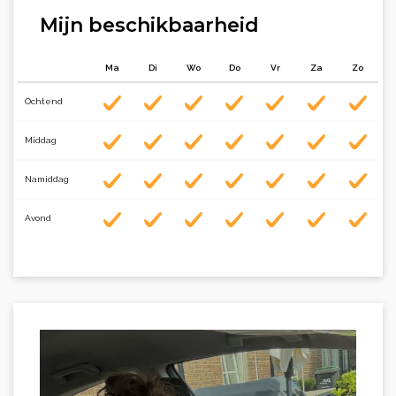
Mijn beschikbaarheid
Ma
Di
Wo
Do
Vr
Za
Zo
Ochtend
Middag
Namiddag
Avond