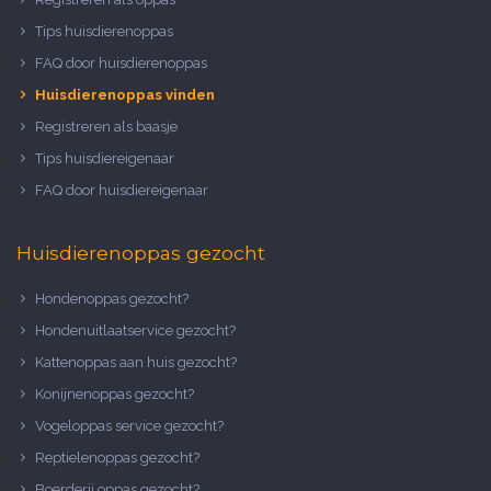
Tips huisdierenoppas
FAQ door huisdierenoppas
Huisdierenoppas vinden
Registreren als baasje
Tips huisdiereigenaar
FAQ door huisdiereigenaar
Huisdierenoppas gezocht
Hondenoppas gezocht?
Hondenuitlaatservice gezocht?
Kattenoppas aan huis gezocht?
Konijnenoppas gezocht?
Vogeloppas service gezocht?
Reptielenoppas gezocht?
Boerderij oppas gezocht?