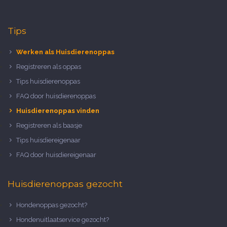
Tips
Werken als Huisdierenoppas
Registreren als oppas
Tips huisdierenoppas
FAQ door huisdierenoppas
Huisdierenoppas vinden
Registreren als baasje
Tips huisdiereigenaar
FAQ door huisdiereigenaar
Huisdierenoppas gezocht
Hondenoppas gezocht?
Hondenuitlaatservice gezocht?