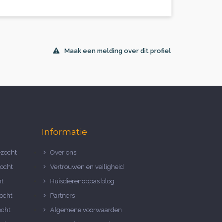
Maak een melding over dit profiel
Informatie
zocht
Over ons
ocht
Vertrouwen en veiligheid
ht
Huisdierenoppas blog
ocht
Partners
ocht
Algemene voorwaarden