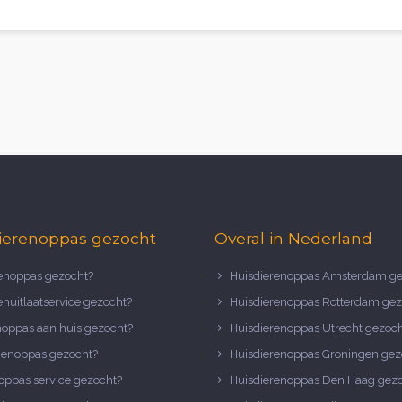
ierenoppas gezocht
Overal in Nederland
noppas gezocht?
Huisdierenoppas Amsterdam ge
nuitlaatservice gezocht?
Huisdierenoppas Rotterdam gez
noppas aan huis gezocht?
Huisdierenoppas Utrecht gezoc
nenoppas gezocht?
Huisdierenoppas Groningen gez
oppas service gezocht?
Huisdierenoppas Den Haag gez