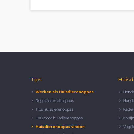
Tips
Huisd
Werken als Huisdierenoppas
Honde
Registreren als oppas
Honde
Tips huisdierenoppas
Katte
FAQ door huisdierenoppas
Konij
Huisdierenoppas vinden
Vogel