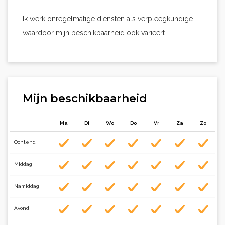
Ik werk onregelmatige diensten als verpleegkundige
waardoor mijn beschikbaarheid ook varieert.
Mijn beschikbaarheid
Ma
Di
Wo
Do
Vr
Za
Zo
Ochtend
Middag
Namiddag
Avond