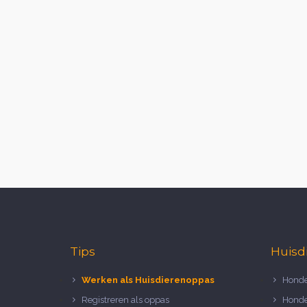
Tips
Huisd
Werken als Huisdierenoppas
Honde
Registreren als oppas
Honde