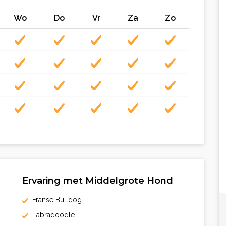
Wo
Do
Vr
Za
Zo
Ervaring met Middelgrote Hond
Franse Bulldog
Labradoodle