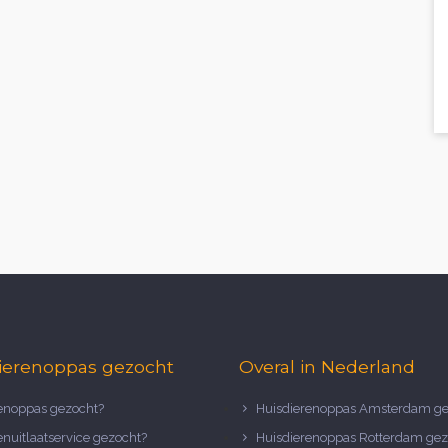
ierenoppas gezocht
Overal in Nederland
noppas gezocht?
Huisdierenoppas Amsterdam ge
nuitlaatservice gezocht?
Huisdierenoppas Rotterdam gez