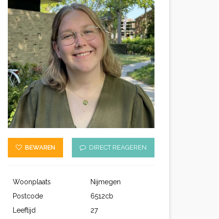
BEWAREN
DIRECT REAGEREN
Woonplaats
Nijmegen
Postcode
6512cb
Leeftijd
27