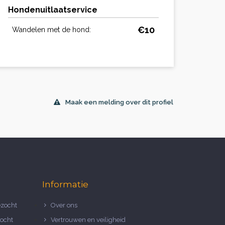
Hondenuitlaatservice
€10
Wandelen met de hond:
Maak een melding over dit profiel
Informatie
zocht
Over ons
ocht
Vertrouwen en veiligheid