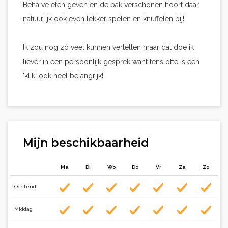
Behalve eten geven en de bak verschonen hoort daar
natuurlijk ook even lekker spelen en knuffelen bij!
Ik zou nog zó veel kunnen vertellen maar dat doe ik
liever in een persoonlijk gesprek want tenslotte is een
'klik' ook héél belangrijk!
Mijn beschikbaarheid
Ma
Di
Wo
Do
Vr
Za
Zo
Ochtend
Middag