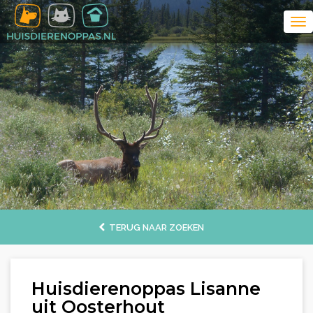
TERUG NAAR ZOEKEN
Huisdierenoppas Lisanne
uit Oosterhout