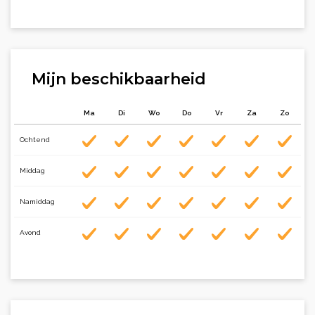
Mijn beschikbaarheid
Ma
Di
Wo
Do
Vr
Za
Zo
Ochtend
Middag
Namiddag
Avond