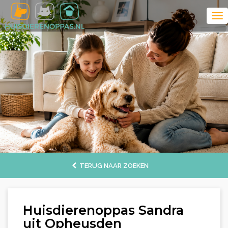
TERUG NAAR ZOEKEN
Huisdierenoppas Sandra
uit Opheusden