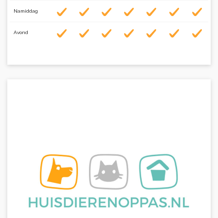
Namiddag
Avond