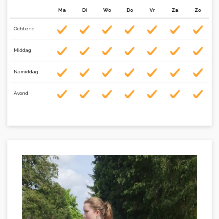
Ma
Di
Wo
Do
Vr
Za
Zo
Ochtend
Middag
Namiddag
Avond