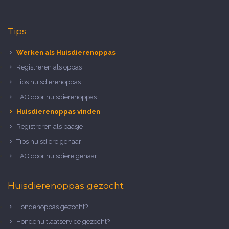
Tips
Werken als Huisdierenoppas
Registreren als oppas
Tips huisdierenoppas
FAQ door huisdierenoppas
Huisdierenoppas vinden
Registreren als baasje
Tips huisdiereigenaar
FAQ door huisdiereigenaar
Huisdierenoppas gezocht
Hondenoppas gezocht?
Hondenuitlaatservice gezocht?