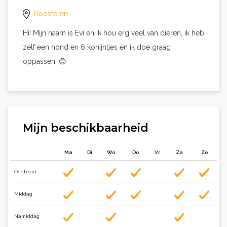
Roosteren
Hi! Mijn naam is Evi en ik hou erg veel van dieren, ik heb
zelf een hond en 6 konijntjes en ik doe graag
oppassen. 😊
Mijn beschikbaarheid
Ma
Di
Wo
Do
Vr
Za
Zo
Ochtend
Middag
Namiddag