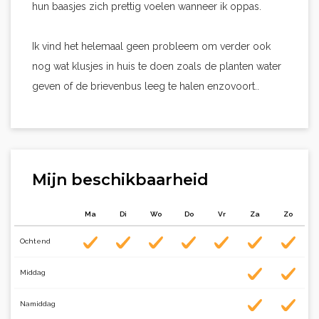
hun baasjes zich prettig voelen wanneer ik oppas.
Ik vind het helemaal geen probleem om verder ook
nog wat klusjes in huis te doen zoals de planten water
geven of de brievenbus leeg te halen enzovoort..
Mijn beschikbaarheid
Ma
Di
Wo
Do
Vr
Za
Zo
Ochtend
Middag
Namiddag