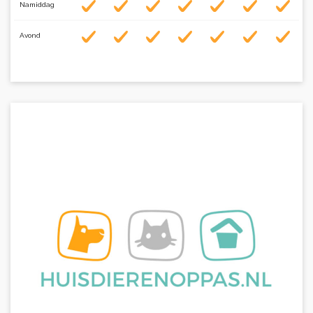
Namiddag
Avond