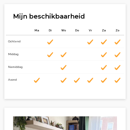
Mijn beschikbaarheid
Ma
Di
Wo
Do
Vr
Za
Zo
Ochtend
Middag
Namiddag
Avond