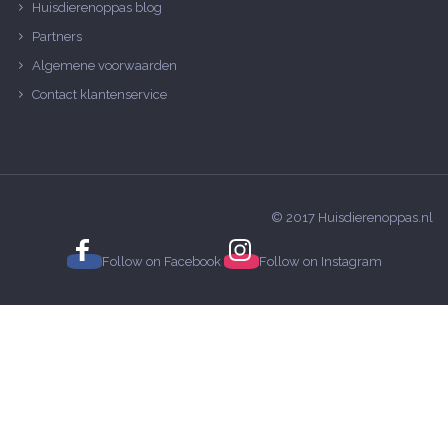
Huisdierenoppas blog
Partners
Algemene voorwaarden
Contact klantenservice
© 2017 Huisdierenoppas.nl
Follow on
Facebook
Follow on
Instagram