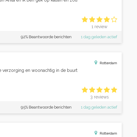
en Anita en ik ben gek op katten en zou
1 review
92% Beantwoorde berichten
1 dag geleden actief
Rotterdam
jke verzorging en woonachtig in de buurt
3 reviews
95% Beantwoorde berichten
1 dag geleden actief
Rotterdam