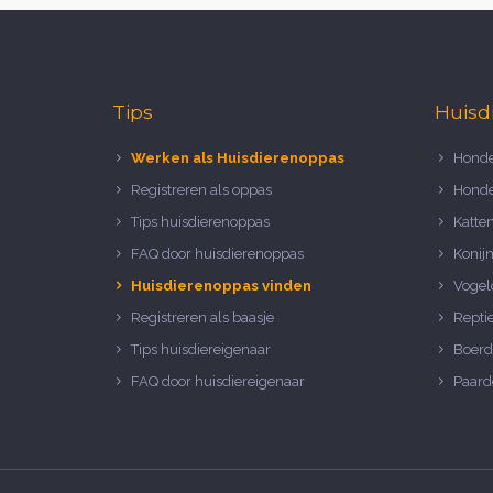
Tips
Huisd
Werken als Huisdierenoppas
Honde
Registreren als oppas
Honde
Tips huisdierenoppas
Katte
FAQ door huisdierenoppas
Konij
Huisdierenoppas vinden
Vogel
Registreren als baasje
Repti
Tips huisdiereigenaar
Boerd
FAQ door huisdiereigenaar
Paard