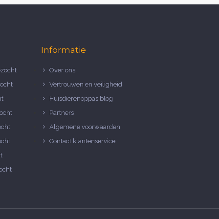
Informatie
zocht
Over ons
ocht
Vertrouwen en veiligheid
ht
Huisdierenoppas blog
ocht
Partners
ocht
Algemene voorwaarden
ocht
Contact klantenservice
t
ocht