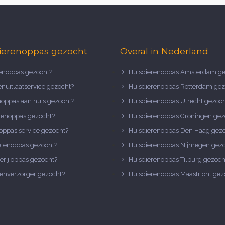
ierenoppas gezocht
Overal in Nederland
noppas gezocht?
Huisdierenoppas Amsterdam ge
nuitlaatservice gezocht?
Huisdierenoppas Rotterdam gez
noppas aan huis gezocht?
Huisdierenoppas Utrecht gezoc
nenoppas gezocht?
Huisdierenoppas Groningen gez
oppas service gezocht?
Huisdierenoppas Den Haag gez
elenoppas gezocht?
Huisdierenoppas Nijmegen gez
erij oppas gezocht?
Huisdierenoppas Tilburg gezoch
enverzorger gezocht?
Huisdierenoppas Maastricht gez