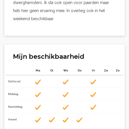
dwerghamsters. Ik sta ook open voor paarden maar
heb hier geen ervaring mee. In overleg ook in het
weekend beschikbaar.
Mijn beschikbaarheid
Ma
Di
Wo
Do
Vr
Za
Zo
Ochtend
Middag
Namiddag
Avond