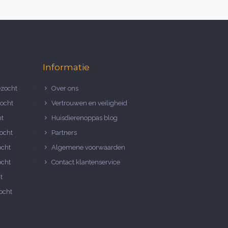
Informatie
zocht
Over ons
ocht
Vertrouwen en veiligheid
ht
Huisdierenoppas blog
ocht
Partners
ocht
Algemene voorwaarden
ocht
Contact klantenservice
t
ocht