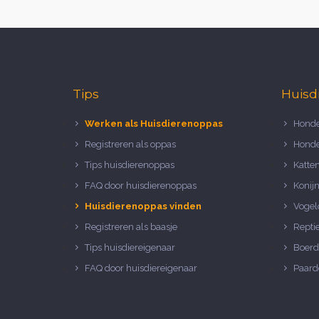
Tips
Huisd
Werken als Huisdierenoppas
Honde
Registreren als oppas
Honde
Tips huisdierenoppas
Katte
FAQ door huisdierenoppas
Konij
Huisdierenoppas vinden
Vogel
Registreren als baasje
Repti
Tips huisdiereigenaar
Boerd
FAQ door huisdiereigenaar
Paard