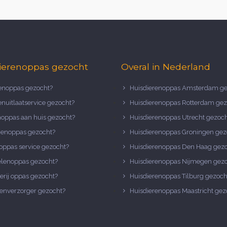
ierenoppas gezocht
Overal in Nederland
noppas gezocht?
Huisdierenoppas Amsterdam ge
nuitlaatservice gezocht?
Huisdierenoppas Rotterdam gez
noppas aan huis gezocht?
Huisdierenoppas Utrecht gezoc
nenoppas gezocht?
Huisdierenoppas Groningen gez
oppas service gezocht?
Huisdierenoppas Den Haag gez
elenoppas gezocht?
Huisdierenoppas Nijmegen gez
erij oppas gezocht?
Huisdierenoppas Tilburg gezoch
enverzorger gezocht?
Huisdierenoppas Maastricht gez