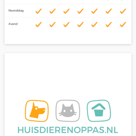
Namiddag
Avond