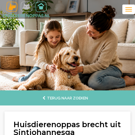
TERUG NAAR ZOEKEN
Huisdierenoppas brecht uit
Sintjohannesga